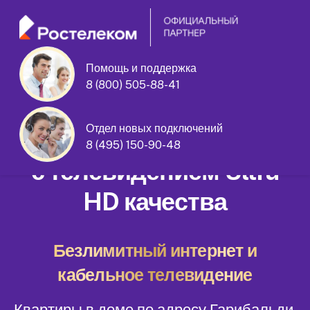
Помощь и поддержка
8 (800) 505-88-41
Гарибальди улица дом 22 корпус 1
Отдел новых подключений
Домашний интернет
8 (495) 150-90-48
с телевидением Ultra
HD качества
Безлимитный интернет и
кабельное телевидение
Квартиры в доме по адресу Гарибальди