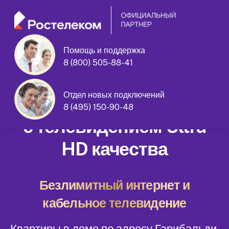
Помощь и поддержка
8 (800) 505-88-41
Гарибальди улица дом 21 корпус 5
Отдел новых подключений
Домашний интернет
8 (495) 150-90-48
с телевидением Ultra
HD качества
Безлимитный интернет и
кабельное телевидение
Квартиры в доме по адресу Гарибальди