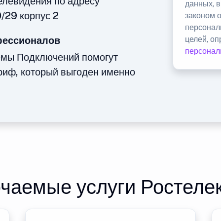
телевидения по адресу
данных, 
/29 корпус 2
законом 
персонал
фессионалов
целей, о
персонал
емы Подключений помогут
риф, который выгоден именно
чаемые услуги Ростеле