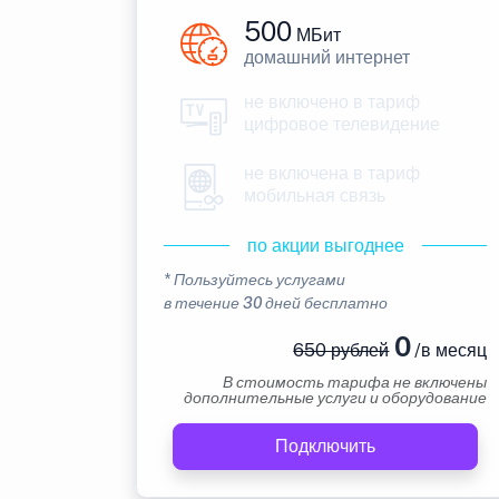
500
МБит
домашний интернет
не включено в тариф
цифровое телевидение
не включена в тариф
мобильная связь
по акции выгоднее
* Пользуйтесь услугами
в течение 30 дней бесплатно
0
650 рублей
/в месяц
В стоимость тарифа не включены
дополнительные услуги и оборудование
Подключить