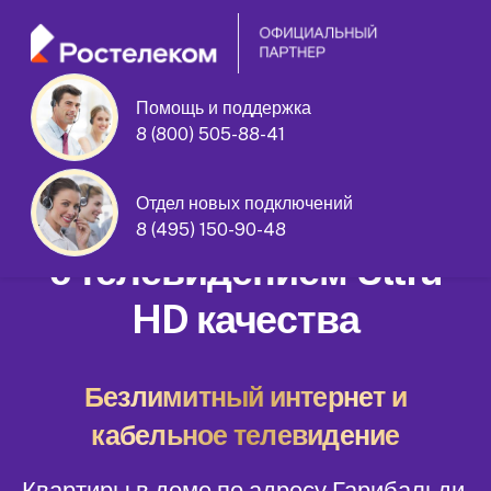
Помощь и поддержка
8 (800) 505-88-41
Гарибальди улица дом 2 корпус 1
Отдел новых подключений
Домашний интернет
8 (495) 150-90-48
с телевидением Ultra
HD качества
Безлимитный интернет и
кабельное телевидение
Квартиры в доме по адресу Гарибальди