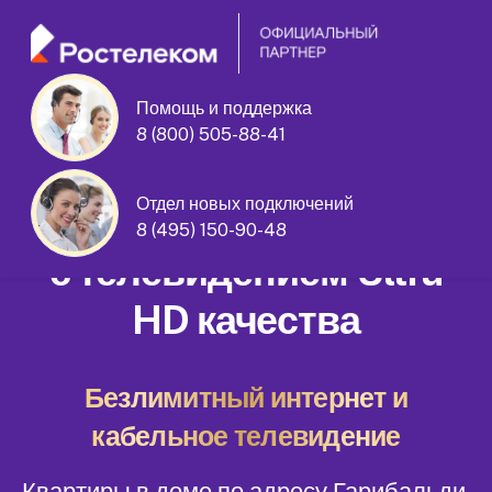
Помощь и поддержка
8 (800) 505-88-41
Гарибальди улица дом 13 корпус 1
Отдел новых подключений
Домашний интернет
8 (495) 150-90-48
с телевидением Ultra
HD качества
Безлимитный интернет и
кабельное телевидение
Квартиры в доме по адресу Гарибальди