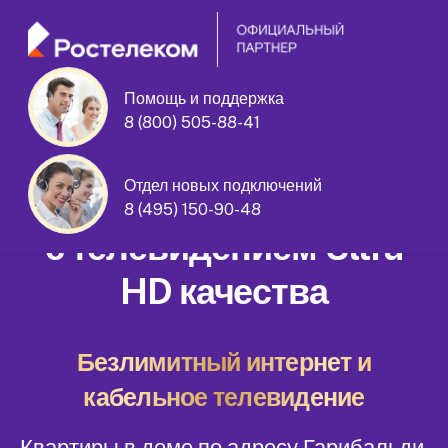
Помощь и поддержка
8 (800) 505-88-41
Гарибальди улица дом 11
Отдел новых подключений
Домашний интернет
8 (495) 150-90-48
с телевидением Ultra
HD качества
Безлимитный интернет и
кабельное телевидение
Квартиры в доме по адресу Гарибальди