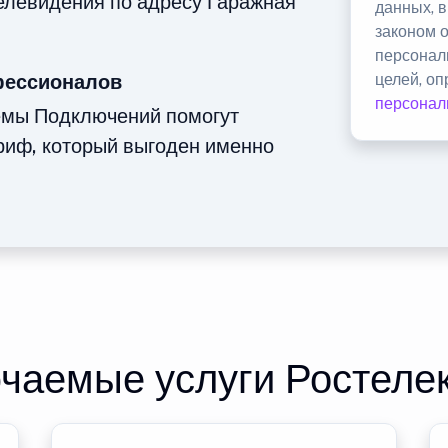
телевидения по адресу Гаражная
данных, 
законом 
персонал
фессионалов
целей, о
персонал
емы Подключений помогут
риф, который выгоден именно
чаемые услуги Ростеле