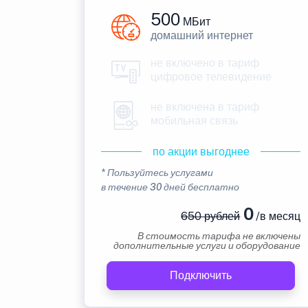
500
МБит
домашний интернет
не включено в тариф
цифровое телевидение
не включена в тариф
мобильная связь
по акции выгоднее
* Пользуйтесь услугами
в течение 30 дней бесплатно
0
650 рублей
/в месяц
В стоимость тарифа не включены
дополнительные услуги и оборудование
Подключить