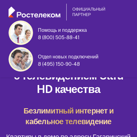
Помощь и поддержка
8 (800) 505-88-41
Гагаринский переулок дом 9/5
Отдел новых подключений
Домашний интернет
8 (495) 150-90-48
с телевидением Ultra
HD качества
Безлимитный интернет и
кабельное телевидение
Квартиры в доме по адресу Гагаринский