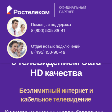
Помощь и поддержка
8 (800) 505-88-41
Фонвизина улица дом 18
Отдел новых подключений
Домашний интернет
8 (495) 150-90-48
с телевидением Ultra
HD качества
Безлимитный интернет и
кабельное телевидение
Квартиры в доме по адресу Фонвизина