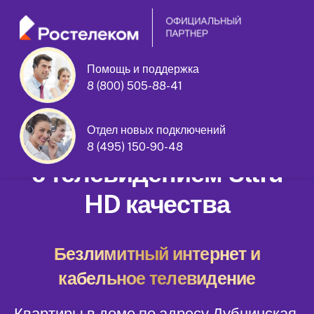
Помощь и поддержка
8 (800) 505-88-41
Дубнинская улица дом 15 корпус 1
Отдел новых подключений
Домашний интернет
8 (495) 150-90-48
с телевидением Ultra
HD качества
Безлимитный интернет и
кабельное телевидение
Квартиры в доме по адресу Дубнинская