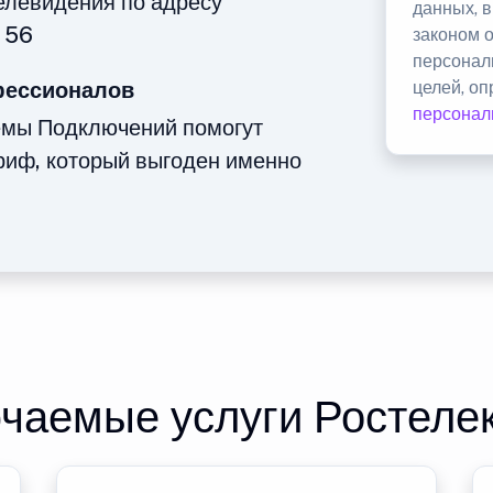
телевидения по адресу
данных, 
 56
законом 
персонал
фессионалов
целей, о
персонал
емы Подключений помогут
риф, который выгоден именно
чаемые услуги Ростеле