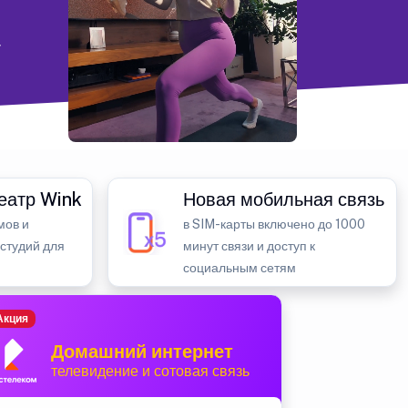
т
еатр Wink
Новая мобильная связь
мов и
в SIM-карты включено до 1000
 студий для
минут связи и доступ к
социальным сетям
Акция
Домашний интернет
телевидение и сотовая связь