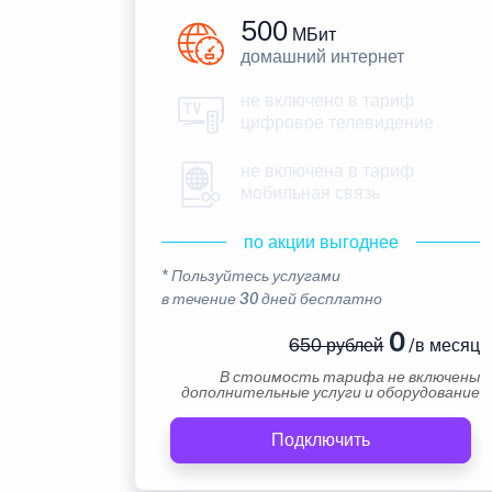
500
МБит
домашний интернет
не включено в тариф
цифровое телевидение
не включена в тариф
мобильная связь
по акции выгоднее
* Пользуйтесь услугами
в течение 30 дней бесплатно
0
650 рублей
/в месяц
В стоимость тарифа не включены
дополнительные услуги и оборудование
Подключить