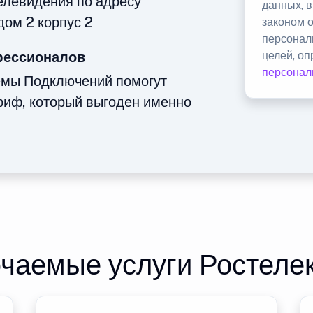
телевидения по адресу
данных, 
дом 2 корпус 2
законом 
персонал
фессионалов
целей, о
персонал
емы Подключений помогут
риф, который выгоден именно
чаемые услуги Ростеле