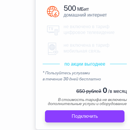
500
МБит
домашний интернет
не включено в тариф
цифровое телевидение
не включена в тариф
мобильная связь
по акции выгоднее
* Пользуйтесь услугами
в течение 30 дней бесплатно
0
650 рублей
/в месяц
В стоимость тарифа не включены
дополнительные услуги и оборудование
Подключить