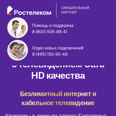
Помощь и поддержка
8 (800) 505-88-41
Берзарина улица дом 9
Отдел новых подключений
Домашний интернет
8 (495) 150-90-48
с телевидением Ultra
HD качества
Безлимитный интернет и
кабельное телевидение
Квартиры в доме по адресу Берзарина