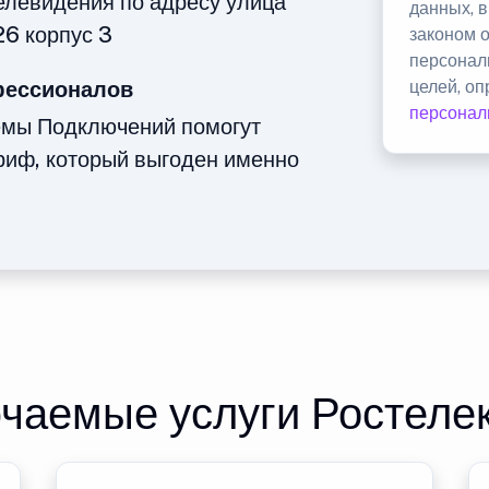
телевидения по адресу улица
данных, 
6 корпус 3
законом 
персонал
фессионалов
целей, о
персонал
емы Подключений помогут
риф, который выгоден именно
чаемые услуги Ростеле