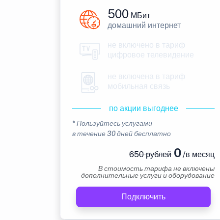
500
МБит
домашний интернет
не включено в тариф
цифровое телевидение
не включена в тариф
мобильная связь
по акции выгоднее
* Пользуйтесь услугами
в течение 30 дней бесплатно
0
650 рублей
/в месяц
В стоимость тарифа не включены
дополнительные услуги и оборудование
Подключить