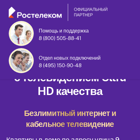
Помощь и поддержка
8 (800) 505-88-41
улица 9 Мая дом 21
Отдел новых подключений
Домашний интернет
8 (495) 150-90-48
с телевидением Ultra
HD качества
Безлимитный интернет и
кабельное телевидение
Квартиры в доме по адресу улица 9